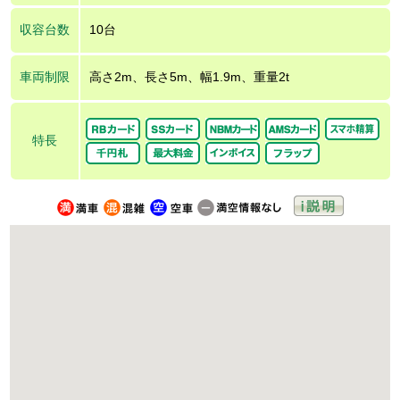
収容台数
10台
車両制限
高さ2m、長さ5m、幅1.9m、重量2t
特長