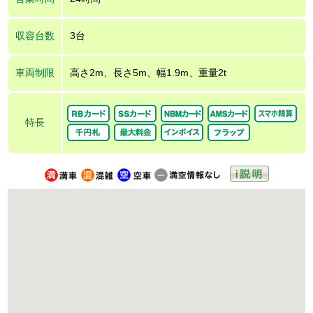
収容台数
3台
車両制限
高さ2m、長さ5m、幅1.9m、重量2t
特長