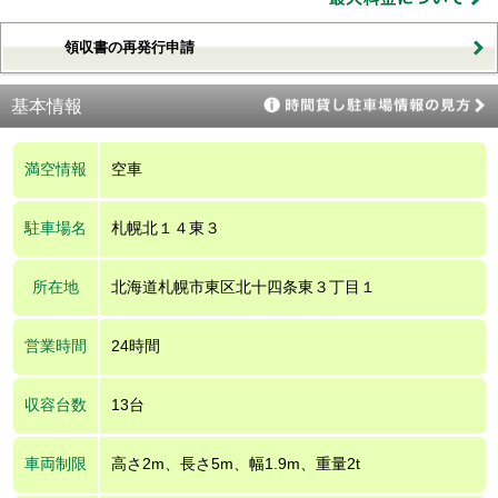
領収書の再発行申請
基本情報
満空情報
空車
駐車場名
札幌北１４東３
所在地
北海道札幌市東区北十四条東３丁目１
営業時間
24時間
収容台数
13台
車両制限
高さ2m、長さ5m、幅1.9m、重量2t