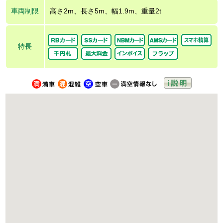
車両制限
高さ2m、長さ5m、幅1.9m、重量2t
特長