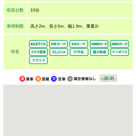
収容台数
10台
車両制限
高さ2m、長さ5m、幅1.9m、重量2t
特長