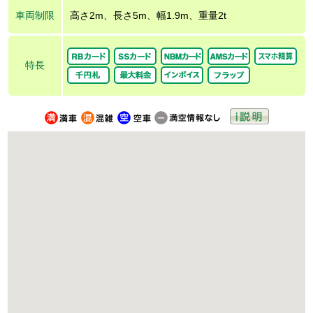
車両制限
高さ2m、長さ5m、幅1.9m、重量2t
特長