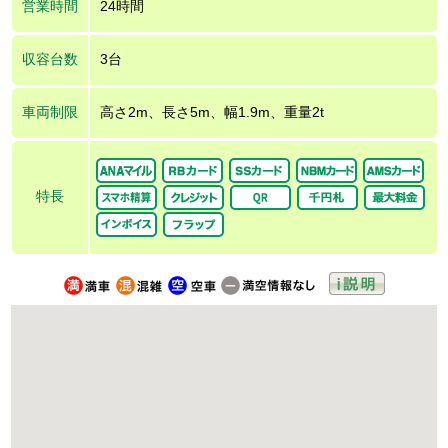
営業時間
24時間
収容台数
3台
車両制限
高さ2m、長さ5m、幅1.9m、重量2t
特長