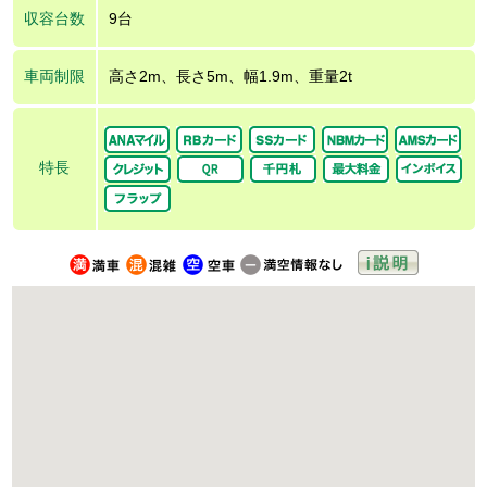
収容台数
9台
車両制限
高さ2m、長さ5m、幅1.9m、重量2t
特長