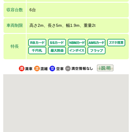
収容台数
6台
車両制限
高さ2m、長さ5m、幅1.9m、重量2t
特長