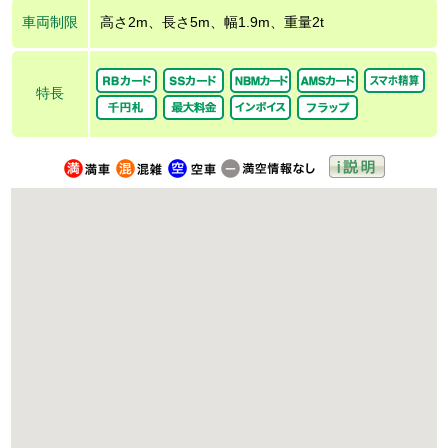
車両制限
高さ2m、長さ5m、幅1.9m、重量2t
特長