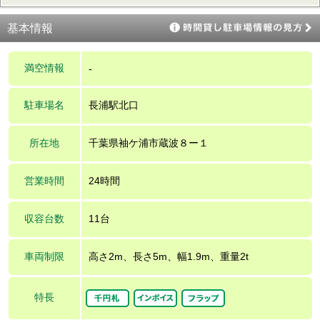
基本情報
満空情報
-
駐車場名
長浦駅北口
所在地
千葉県袖ケ浦市蔵波８ー１
営業時間
24時間
収容台数
11台
車両制限
高さ2m、長さ5m、幅1.9m、重量2t
特長