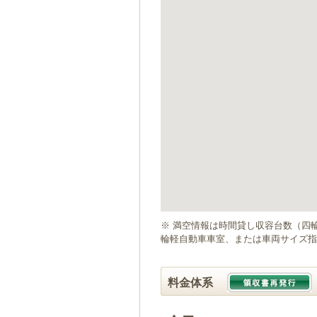
ゲ
ー
シ
ョ
ン
へ
移
動
し
ま
す
本
文
へ
移
動
※ 満空情報は時間貸し収容台数（四
し
輪軽自動車車室、または車両サイズ指
ま
す
料金体系