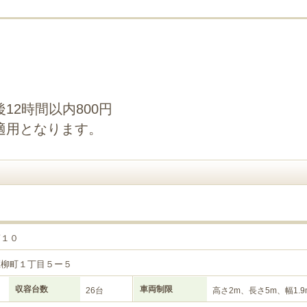
12時間以内800円
適用となります。
第１０
区柳町１丁目５ー５
収容台数
車両制限
26台
高さ2m、長さ5m、幅1.9