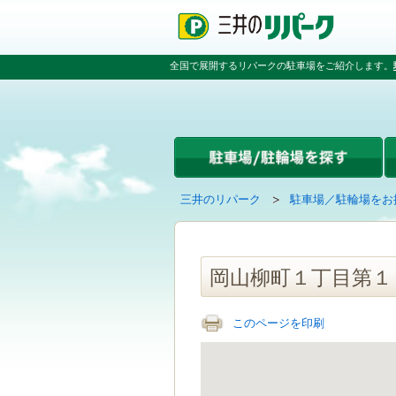
ペ
ペ
こ
ペ
ー
ー
こ
ー
ジ
ジ
か
ジ
の
内
ら
の
全国で展開するリパークの駐車場をご紹介します。
先
を
本
先
頭
移
文
頭
で
動
で
へ
す
す
す
戻
る
る
た
め
の
現
の
三井のリパーク
駐車場／駐輪場をお
リ
在
ペ
ン
の
ー
ク
ペ
ジ
で
ー
で
岡山柳町１丁目第１
す
ジ
す
グ
は
ロ
このページを印刷
ー
バ
ル
ナ
ビ