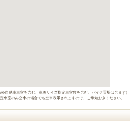
輪軽自動車車室を含む、車両サイズ指定車室数を含む、バイク置場は含まず
定車室のみ空車の場合でも空車表示されますので、ご承知おきください。