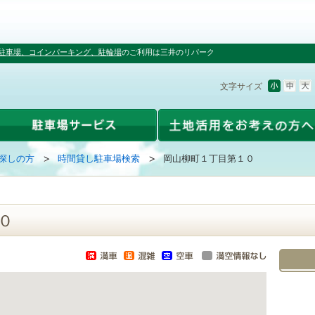
駐車場、コインパーキング、駐輪場
のご利用は三井のリパーク
文字サイズ
探しの方
時間貸し駐車場検索
岡山柳町１丁目第１０
０