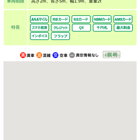
車両制限
高さ2m、長さ5m、幅1.9m、重量2t
特長