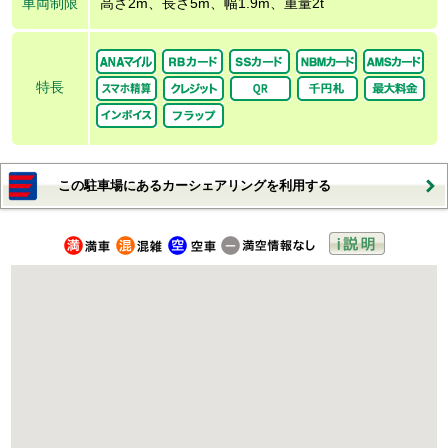
車両制限
高さ2m、長さ5m、幅1.9m、重量2t
特長
この駐車場にあるカーシェアリングを利用する