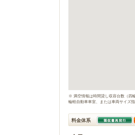
ゲ
ー
シ
ョ
ン
へ
移
動
し
ま
す
本
文
へ
移
動
※ 満空情報は時間貸し収容台数（四
し
輪軽自動車車室、または車両サイズ指
ま
す
料金体系