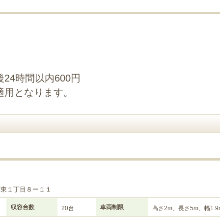
24時間以内600円
適用となります。
２
崎東１丁目８ー１１
収容台数
車両制限
20台
高さ2m、長さ5m、幅1.9