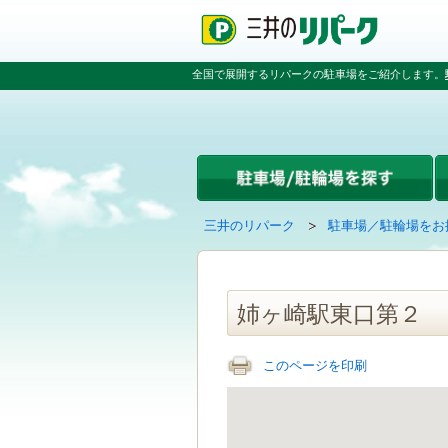
ペ
ペ
こ
ペ
ー
ー
こ
ー
ジ
ジ
か
ジ
の
内
ら
の
全国で展開するリパークの駐車場をご紹介します。
先
を
本
先
頭
移
文
頭
で
動
で
へ
す
す
す
戻
る
る
た
め
の
現
の
三井のリパーク
駐車場／駐輪場をお
リ
在
ペ
ン
の
ー
ク
ペ
ジ
で
ー
で
姉ヶ崎駅東口第２
す
ジ
す
グ
は
ロ
このページを印刷
ー
バ
ル
ナ
ビ