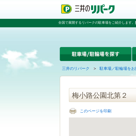
ペ
ペ
こ
ペ
ー
ー
こ
ー
ジ
ジ
か
ジ
の
内
ら
の
全国で展開するリパークの駐車場をご紹介します。
先
を
本
先
頭
移
文
頭
で
動
で
へ
す
す
す
戻
る
る
た
め
の
現
の
三井のリパーク
駐車場／駐輪場をお
リ
在
ペ
ン
の
ー
ク
ペ
ジ
で
ー
で
梅小路公園北第２
す
ジ
す
グ
は
ロ
このページを印刷
ー
バ
ル
ナ
ビ