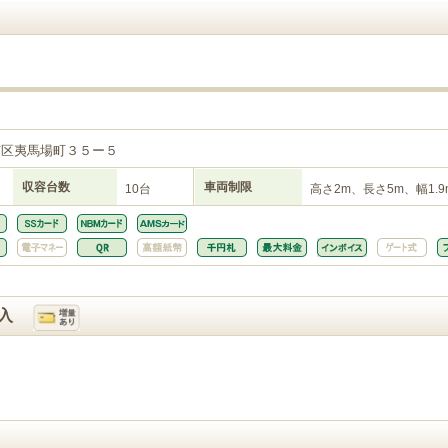
２
京区夷馬場町３５ー５
収容台数
車両制限
10台
高さ2m、長さ5m、幅1.9
入