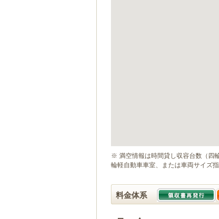
ゲ
ー
シ
ョ
ン
へ
移
動
し
ま
す
本
文
へ
移
動
※ 満空情報は時間貸し収容台数（四
し
輪軽自動車車室、または車両サイズ指
ま
す
料金体系