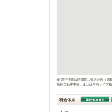
ゲ
ー
シ
ョ
ン
へ
移
動
し
ま
す
本
文
へ
移
動
※ 満空情報は時間貸し収容台数（四
し
輪軽自動車車室、または車両サイズ指
ま
す
料金体系