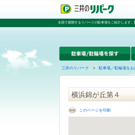
ペ
ペ
こ
ペ
ー
ー
こ
ー
ジ
ジ
か
ジ
の
内
ら
の
全国で展開するリパークの駐車場をご紹介します。
先
を
本
先
頭
移
文
頭
で
動
で
へ
す
す
す
戻
る
る
た
め
の
現
の
三井のリパーク
駐車場／駐輪場をお
リ
在
ペ
ン
の
ー
ク
ペ
ジ
で
ー
で
横浜錦が丘第４
す
ジ
す
グ
は
ロ
このページを印刷
ー
バ
ル
ナ
ビ