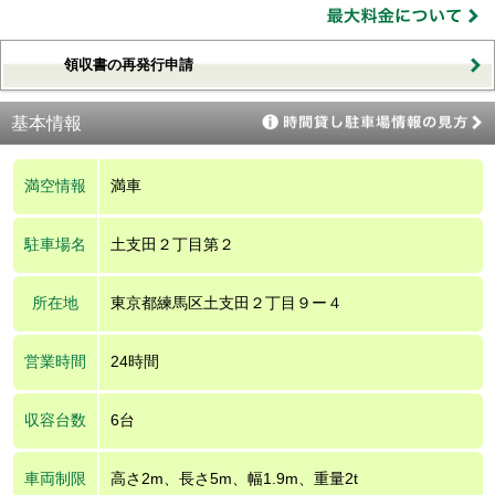
領収書の再発行申請
基本情報
満空情報
満車
駐車場名
土支田２丁目第２
所在地
東京都練馬区土支田２丁目９ー４
営業時間
24時間
収容台数
6台
車両制限
高さ2m、長さ5m、幅1.9m、重量2t