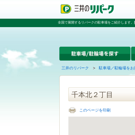
ペ
ペ
こ
ペ
ー
ー
こ
ー
ジ
ジ
か
ジ
の
内
ら
の
全国で展開するリパークの駐車場をご紹介します。
先
を
本
先
頭
移
文
頭
で
動
で
へ
す
す
す
戻
る
る
た
め
の
現
の
三井のリパーク
駐車場／駐輪場をお
リ
在
ペ
ン
の
ー
ク
ペ
ジ
で
ー
で
千本北２丁目
す
ジ
す
グ
は
ロ
このページを印刷
ー
バ
ル
ナ
ビ