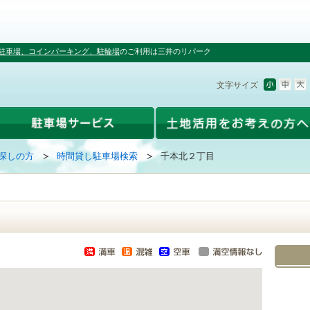
駐車場、コインパーキング、駐輪場
のご利用は三井のリパーク
文字サイズ
探しの方
時間貸し駐車場検索
千本北２丁目