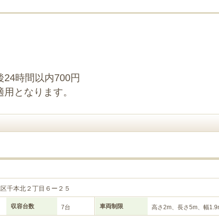
24時間以内700円
適用となります。
成区千本北２丁目６ー２５
収容台数
車両制限
7台
高さ2m、長さ5m、幅1.9