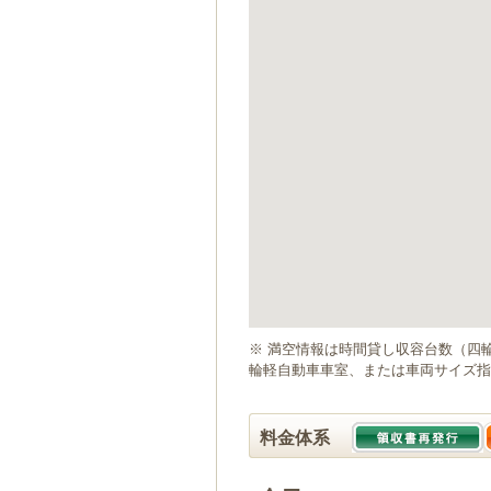
ゲ
ー
シ
ョ
ン
へ
移
動
し
ま
す
本
文
へ
移
動
※ 満空情報は時間貸し収容台数（四
し
輪軽自動車車室、または車両サイズ指
ま
す
料金体系