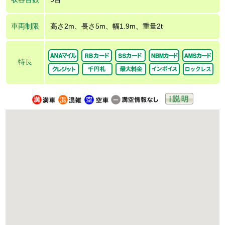
車両制限
高さ2m、長さ5m、幅1.9m、重量2t
特長