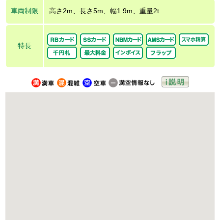
車両制限
高さ2m、長さ5m、幅1.9m、重量2t
特長