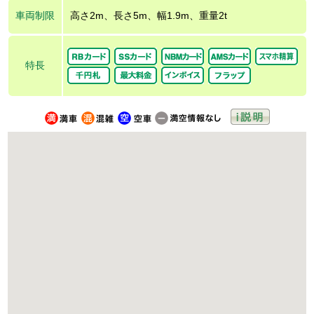
車両制限
高さ2m、長さ5m、幅1.9m、重量2t
特長