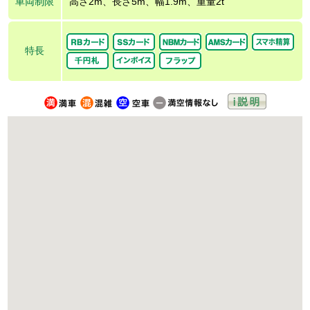
車両制限
高さ2m、長さ5m、幅1.9m、重量2t
特長