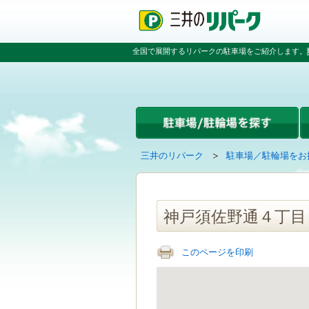
ペ
ペ
こ
ペ
ー
ー
こ
ー
ジ
ジ
か
ジ
の
内
ら
の
全国で展開するリパークの駐車場をご紹介します。
先
を
本
先
頭
移
文
頭
で
動
で
へ
す
す
す
戻
る
る
た
め
の
現
の
三井のリパーク
駐車場／駐輪場をお
リ
在
ペ
ン
の
ー
ク
ペ
ジ
で
ー
で
神戸須佐野通４丁目
す
ジ
す
グ
は
ロ
このページを印刷
ー
バ
ル
ナ
ビ