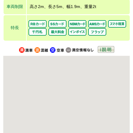
車両制限
高さ2m、長さ5m、幅1.9m、重量2t
特長