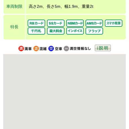
車両制限
高さ2m、長さ5m、幅1.9m、重量2t
特長