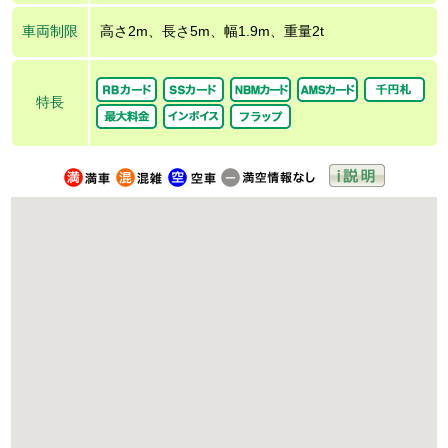
車両制限
高さ2m、長さ5m、幅1.9m、重量2t
特長