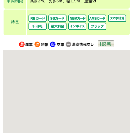
車両制限
高さ2m、長さ5m、幅1.9m、重量2t
特長