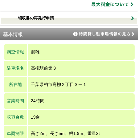
領収書の再発行申請
基本情報
満空情報
混雑
駐車場名
高柳駅前第３
所在地
千葉県柏市高柳２丁目３ー１
営業時間
24時間
収容台数
19台
車両制限
高さ2m、長さ5m、幅1.9m、重量2t