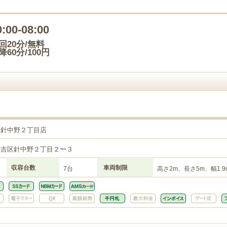
0:00-08:00
回20分/無料
降60分/100円
ト針中野２丁目店
住吉区針中野２丁目２ー３
収容台数
車両制限
7台
高さ2m、長さ5m、幅1.9