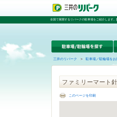
ペ
ペ
こ
ペ
ー
ー
こ
ー
ジ
ジ
か
ジ
の
内
ら
の
全国で展開するリパークの駐車場をご紹介します。
先
を
本
先
頭
移
文
頭
で
動
で
へ
す
す
す
戻
る
る
た
め
の
現
の
三井のリパーク
駐車場／駐輪場をお
リ
在
ペ
ン
の
ー
ク
ペ
ジ
で
ー
で
ファミリーマート針
す
ジ
す
グ
は
ロ
このページを印刷
ー
バ
ル
ナ
ビ