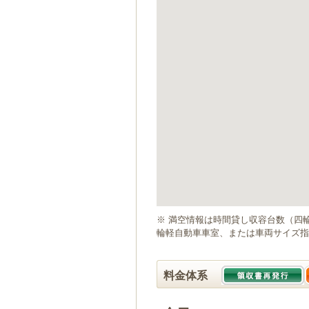
ゲ
ー
シ
ョ
ン
へ
移
動
し
ま
す
本
文
へ
移
動
※ 満空情報は時間貸し収容台数（四
し
輪軽自動車車室、または車両サイズ指
ま
す
料金体系