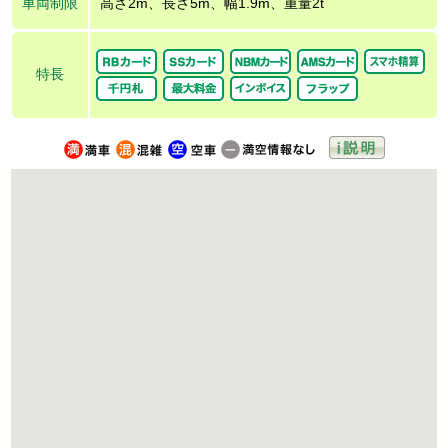
車両制限
高さ2m、長さ5m、幅1.9m、重量2t
特長