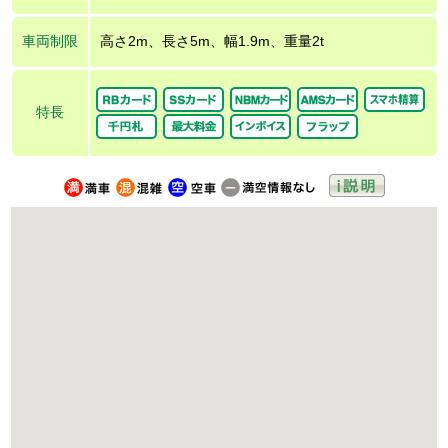
車両制限
高さ2m、長さ5m、幅1.9m、重量2t
特長