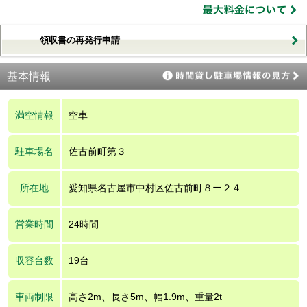
領収書の再発行申請
基本情報
満空情報
空車
駐車場名
佐古前町第３
所在地
愛知県名古屋市中村区佐古前町８ー２４
営業時間
24時間
収容台数
19台
車両制限
高さ2m、長さ5m、幅1.9m、重量2t