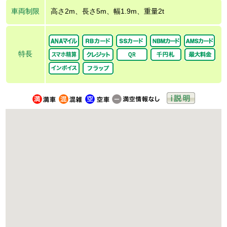
車両制限
高さ2m、長さ5m、幅1.9m、重量2t
特長