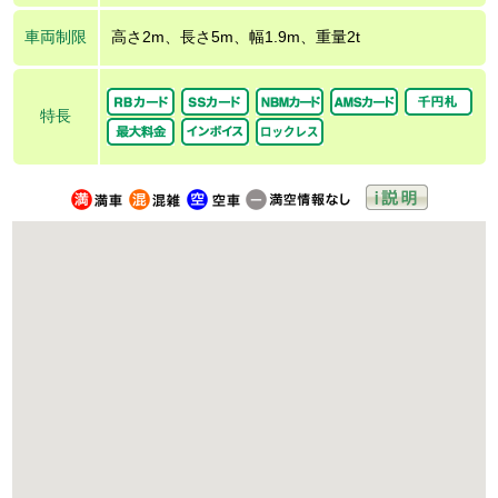
車両制限
高さ2m、長さ5m、幅1.9m、重量2t
特長