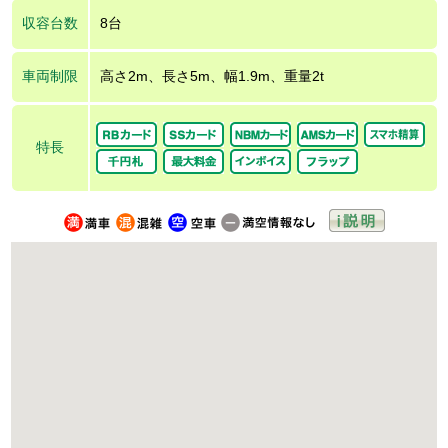
収容台数
8台
車両制限
高さ2m、長さ5m、幅1.9m、重量2t
特長