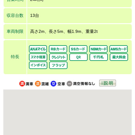
収容台数
13台
車両制限
高さ2m、長さ5m、幅1.9m、重量2t
特長