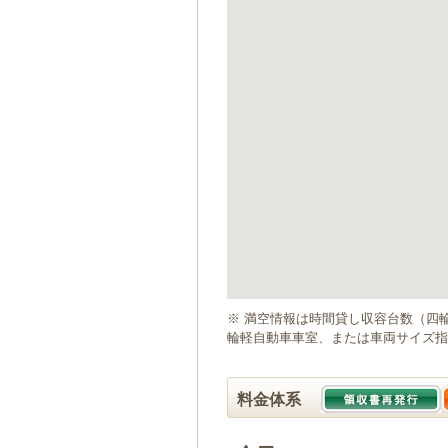
ゲ
ー
シ
ョ
ン
へ
移
動
し
ま
す
本
文
へ
移
動
※ 満空情報は時間貸し収容台数（四
し
輪軽自動車車室、または車両サイズ指
ま
す
料金体系