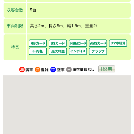
収容台数
5台
車両制限
高さ2m、長さ5m、幅1.9m、重量2t
特長