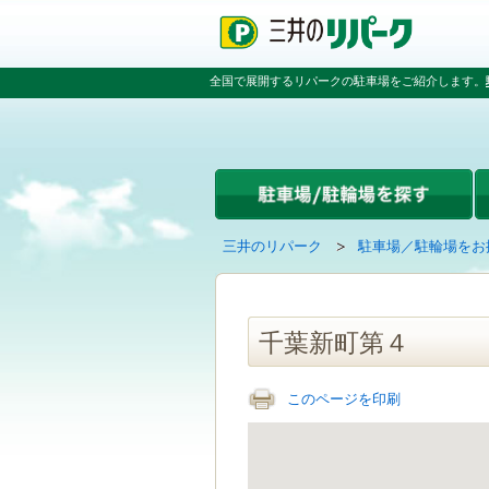
ペ
ペ
こ
ペ
ー
ー
こ
ー
ジ
ジ
か
ジ
の
内
ら
の
全国で展開するリパークの駐車場をご紹介します。
先
を
本
先
頭
移
文
頭
で
動
で
へ
す
す
す
戻
る
る
た
め
の
現
の
三井のリパーク
駐車場／駐輪場をお
リ
在
ペ
ン
の
ー
ク
ペ
ジ
で
ー
で
千葉新町第４
す
ジ
す
グ
は
ロ
このページを印刷
ー
バ
ル
ナ
ビ