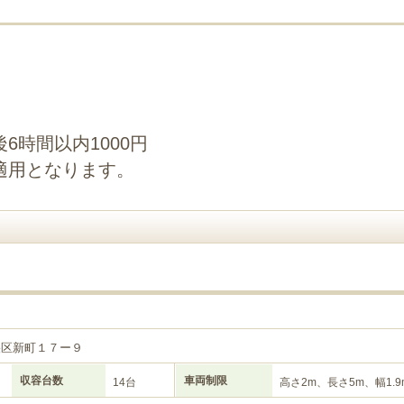
6時間以内1000円
適用となります。
央区新町１７ー９
収容台数
車両制限
14台
高さ2m、長さ5m、幅1.9