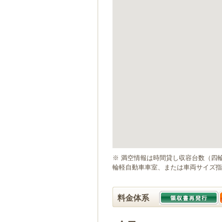
ゲ
ー
シ
ョ
ン
へ
移
動
し
ま
す
本
文
へ
移
動
※ 満空情報は時間貸し収容台数（四
し
輪軽自動車車室、または車両サイズ指
ま
す
料金体系