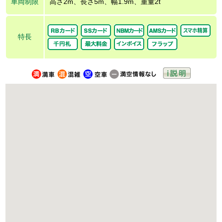
車両制限
高さ2m、長さ5m、幅1.9m、重量2t
特長