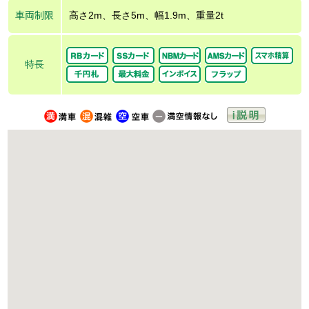
車両制限
高さ2m、長さ5m、幅1.9m、重量2t
特長