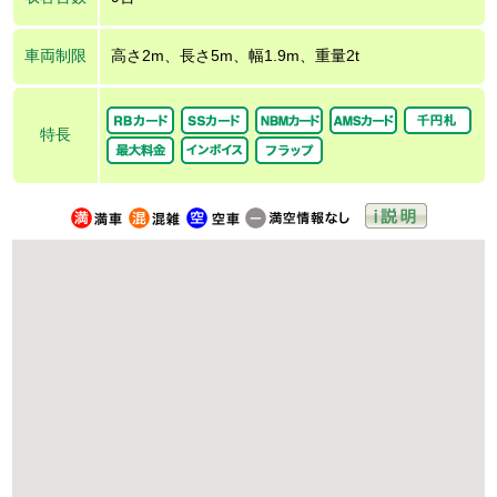
車両制限
高さ2m、長さ5m、幅1.9m、重量2t
特長