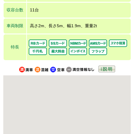
収容台数
11台
車両制限
高さ2m、長さ5m、幅1.9m、重量2t
特長