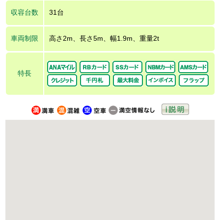
収容台数
31台
車両制限
高さ2m、長さ5m、幅1.9m、重量2t
特長