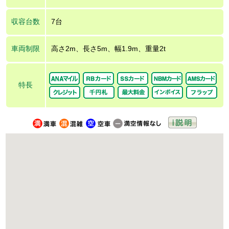
収容台数
7台
車両制限
高さ2m、長さ5m、幅1.9m、重量2t
特長