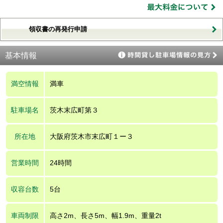
領収書の再発行申請
基本情報
満空情報
満車
駐車場名
茨木末広町第３
所在地
大阪府茨木市末広町１ー３
営業時間
24時間
収容台数
5台
車両制限
高さ2m、長さ5m、幅1.9m、重量2t