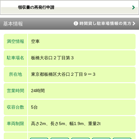
領収書の再発行申請
基本情報
満空情報
空車
駐車場名
板橋大谷口２丁目第３
所在地
東京都板橋区大谷口２丁目９ー３
営業時間
24時間
収容台数
5台
車両制限
高さ2m、長さ5m、幅1.9m、重量2t