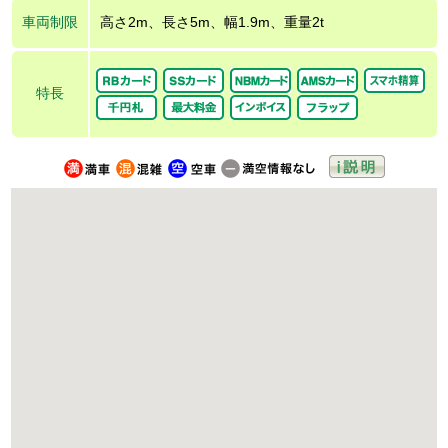
車両制限
高さ2m、長さ5m、幅1.9m、重量2t
特長