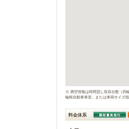
ゲ
ー
シ
ョ
ン
へ
移
動
し
ま
す
本
文
へ
移
動
※ 満空情報は時間貸し収容台数（四
し
輪軽自動車車室、または車両サイズ指
ま
す
料金体系