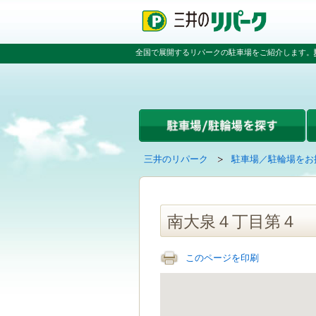
ペ
ペ
こ
ペ
ー
ー
こ
ー
ジ
ジ
か
ジ
の
内
ら
の
全国で展開するリパークの駐車場をご紹介します。
先
を
本
先
頭
移
文
頭
で
動
で
へ
す
す
す
戻
る
る
た
め
の
現
の
三井のリパーク
駐車場／駐輪場をお
リ
在
ペ
ン
の
ー
ク
ペ
ジ
で
ー
で
南大泉４丁目第４
す
ジ
す
グ
は
ロ
このページを印刷
ー
バ
ル
ナ
ビ